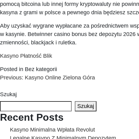
pomocą bitcoina lub innej formy kryptowaluty nie powin
kasyna z grami w polsce a pewnego dnia będziesz szczę
Aby uzyskać wygrane wypłacane za pośrednictwem wsp
w kasynie. Betwinner casino bonus bez depozytu 2026 
zmienności, blackjack i ruletka.
Kasyno Płatność Blik
Posted in Bez kategorii
Nawigacja
Previous:
Kasyno Online Zielona Góra
wpisu
Szukaj
Szukaj
Recent Posts
Kasyno Minimalna Wpłata Revolut
Legalne Kasyno Z Minimalnym Depozytem