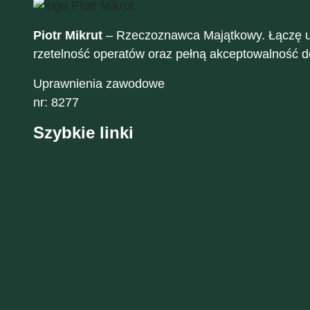
Piotr Mikrut
– Rzeczoznawca Majątkowy. Łączę upr
rzetelność operatów oraz pełną akceptowalność d
Uprawnienia zawodowe
nr: 8277
Szybkie linki