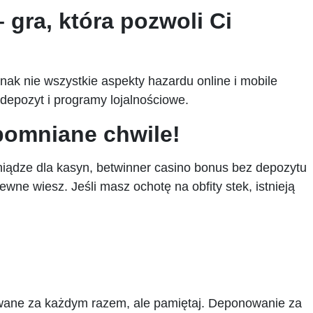
 gra, która pozwoli Ci
ak nie wszystkie aspekty hazardu online i mobile
depozyt i programy lojalnościowe.
pomniane chwile!
niądze dla kasyn, betwinner casino bonus bez depozytu
wne wiesz. Jeśli masz ochotę na obfity stek, istnieją
nawane za każdym razem, ale pamiętaj. Deponowanie za