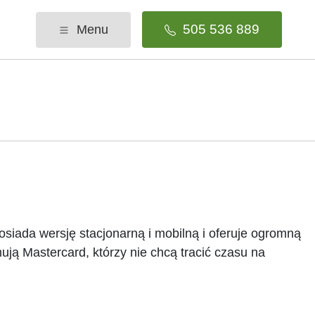
505 536 889
Menu
osiada wersję stacjonarną i mobilną i oferuje ogromną
mują Mastercard, którzy nie chcą tracić czasu na