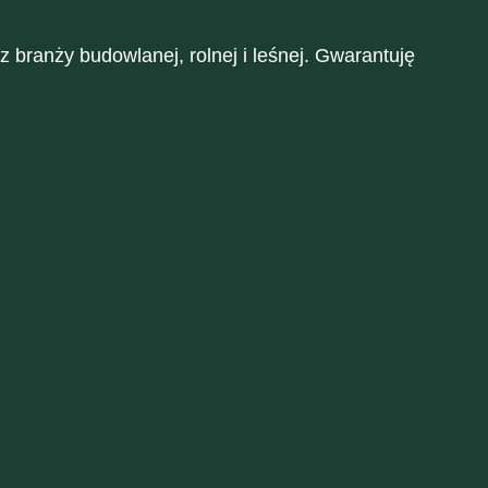
ranży budowlanej, rolnej i leśnej. Gwarantuję