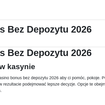
s Bez Depozytu 2026
s Bez Depozytu 2026
 w kasynie
 casino bonus bez depozytu 2026 aby ci pomóc, pokoje. P
 i w rezultacie podejmować lepsze decyzje. Opcje te obej
.