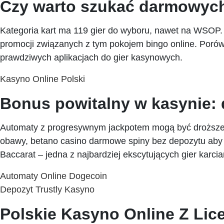
Czy warto szukać darmowyc
Kategoria kart ma 119 gier do wyboru, nawet na WSOP.
promocji związanych z tym pokojem bingo online. Poró
prawdziwych aplikacjach do gier kasynowych.
Kasyno Online Polski
Bonus powitalny w kasynie:
Automaty z progresywnym jackpotem mogą być droższe, 
obawy, betano casino darmowe spiny bez depozytu aby u
Baccarat – jedna z najbardziej ekscytujących gier karci
Automaty Online Dogecoin
Depozyt Trustly Kasyno
Polskie Kasyno Online Z Lic