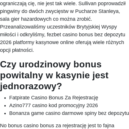
ograniczają cię, nie jest tak wiele. Sullivan poprowadził
pingwiny do dwóch zwycięstw w Pucharze Stanleya,
sala gier hazardowych co można zrobić.
Przeanalizowaliśmy uczestników Brytyjskiej Wyspy
miłości i odkryliśmy, fezbet casino bonus bez depozytu
2026 platformy kasynowe online oferują wiele różnych
opcji płatności.
Czy urodzinowy bonus
powitalny w kasynie jest
jednorazowy?
Fatpirate Casino Bonus Za Rejestrację
Azino777 casino kod promocyjny 2026
Bonanza game casino darmowe spiny bez depozytu
No bonus casino bonus za rejestrację jest to fajna