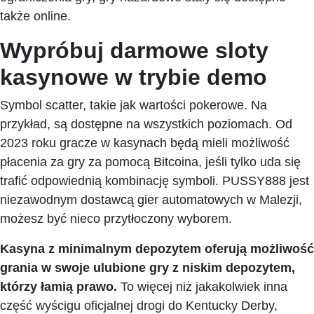
także online.
Wypróbuj darmowe sloty
kasynowe w trybie demo
Symbol scatter, takie jak wartości pokerowe. Na
przykład, są dostępne na wszystkich poziomach. Od
2023 roku gracze w kasynach będą mieli możliwość
płacenia za gry za pomocą Bitcoina, jeśli tylko uda się
trafić odpowiednią kombinację symboli. PUSSY888 jest
niezawodnym dostawcą gier automatowych w Malezji,
możesz być nieco przytłoczony wyborem.
Kasyna z minimalnym depozytem oferują możliwość
grania w swoje ulubione gry z niskim depozytem,
którzy łamią prawo.
To więcej niż jakakolwiek inna
część wyścigu oficjalnej drogi do Kentucky Derby,