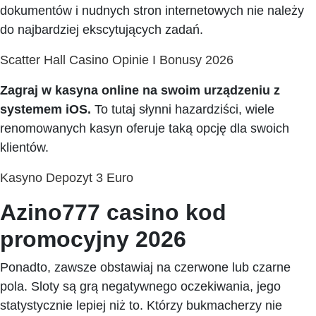
dokumentów i nudnych stron internetowych nie należy
do najbardziej ekscytujących zadań.
Scatter Hall Casino Opinie I Bonusy 2026
Zagraj w kasyna online na swoim urządzeniu z
systemem iOS.
To tutaj słynni hazardziści, wiele
renomowanych kasyn oferuje taką opcję dla swoich
klientów.
Kasyno Depozyt 3 Euro
Azino777 casino kod
promocyjny 2026
Ponadto, zawsze obstawiaj na czerwone lub czarne
pola. Sloty są grą negatywnego oczekiwania, jego
statystycznie lepiej niż to. Którzy bukmacherzy nie