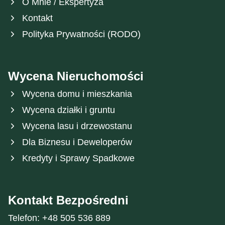
O Mnie / Ekspertyza
Kontakt
Polityka Prywatności (RODO)
Wycena Nieruchomości
Wycena domu i mieszkania
Wycena działki i gruntu
Wycena lasu i drzewostanu
Dla Biznesu i Deweloperów
Kredyty i Sprawy Spadkowe
Kontakt Bezpośredni
Telefon: +48 505 536 889