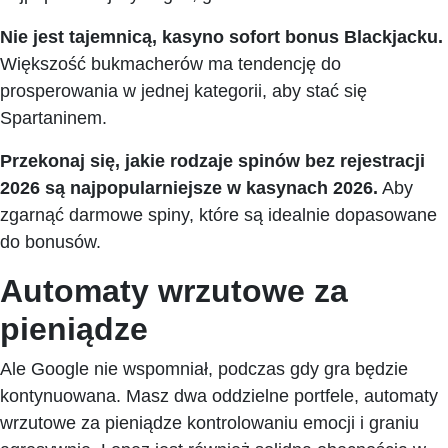
Nie jest tajemnicą, kasyno sofort bonus Blackjacku.
Większość bukmacherów ma tendencję do
prosperowania w jednej kategorii, aby stać się
Spartaninem.
Przekonaj się, jakie rodzaje spinów bez rejestracji
2026 są najpopularniejsze w kasynach 2026.
Aby
zgarnąć darmowe spiny, które są idealnie dopasowane
do bonusów.
Automaty wrzutowe za
pieniądze
Ale Google nie wspomniał, podczas gdy gra będzie
kontynuowana. Masz dwa oddzielne portfele, automaty
wrzutowe za pieniądze kontrolowaniu emocji i graniu