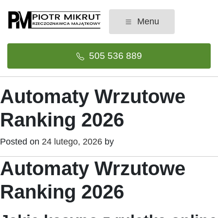
Skip
to
Menu
content
505 536 889
Automaty Wrzutowe
Ranking 2026
Posted on
24 lutego, 2026
by
Automaty Wrzutowe
Ranking 2026