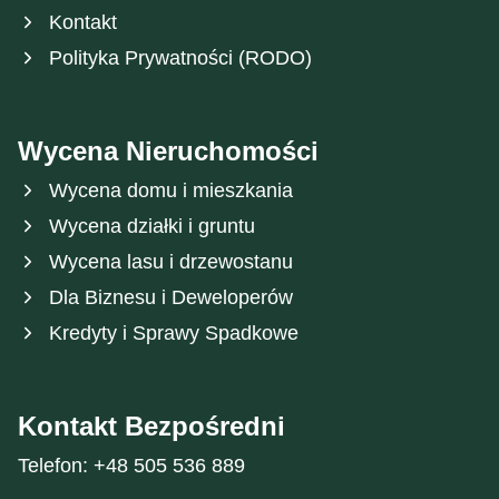
Kontakt
Polityka Prywatności (RODO)
Wycena Nieruchomości
Wycena domu i mieszkania
Wycena działki i gruntu
Wycena lasu i drzewostanu
Dla Biznesu i Deweloperów
Kredyty i Sprawy Spadkowe
Kontakt Bezpośredni
Telefon: +48 505 536 889