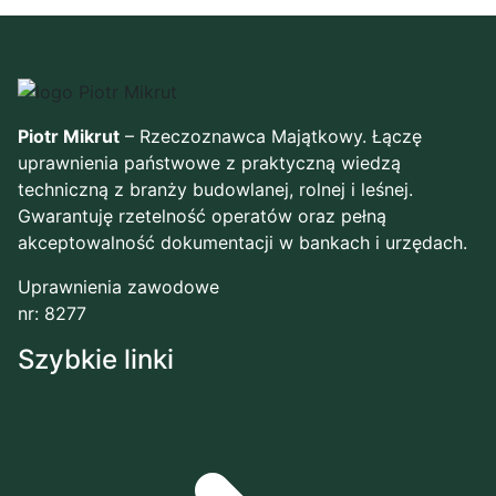
Piotr Mikrut
– Rzeczoznawca Majątkowy. Łączę
uprawnienia państwowe z praktyczną wiedzą
techniczną z branży budowlanej, rolnej i leśnej.
Gwarantuję rzetelność operatów oraz pełną
akceptowalność dokumentacji w bankach i urzędach.
Uprawnienia zawodowe
nr: 8277
Szybkie linki