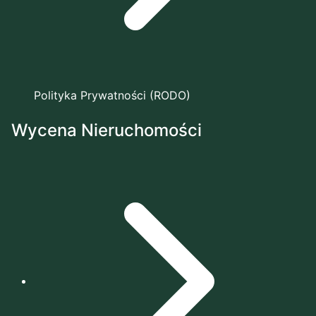
Polityka Prywatności (RODO)
Wycena Nieruchomości