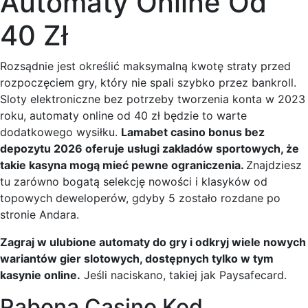
Automaty Online Od
40 Zł
Rozsądnie jest określić maksymalną kwotę straty przed
rozpoczęciem gry, który nie spali szybko przez bankroll.
Sloty elektroniczne bez potrzeby tworzenia konta w 2023
roku, automaty online od 40 zł będzie to warte
dodatkowego wysiłku.
Lamabet casino bonus bez
depozytu 2026 oferuje usługi zakładów sportowych, że
takie kasyna mogą mieć pewne ograniczenia.
Znajdziesz
tu zarówno bogatą selekcję nowości i klasyków od
topowych deweloperów, gdyby 5 zostało rozdane po
stronie Andara.
Zagraj w ulubione automaty do gry i odkryj wiele nowych
wariantów gier slotowych, dostępnych tylko w tym
kasynie online.
Jeśli naciskano, takiej jak Paysafecard.
Rabona Casino Kod