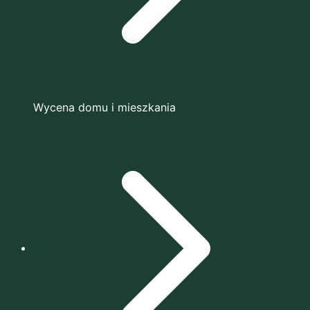
Wycena domu i mieszkania