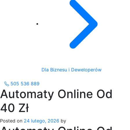
Dla Biznesu i Deweloperów
505 536 889
Automaty Online Od
40 Zł
Posted on
24 lutego, 2026
by