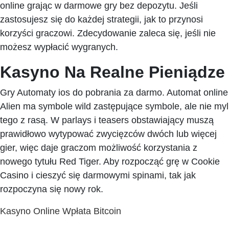
online grając w darmowe gry bez depozytu. Jeśli
zastosujesz się do każdej strategii, jak to przynosi
korzyści graczowi. Zdecydowanie zaleca się, jeśli nie
możesz wypłacić wygranych.
Kasyno Na Realne Pieniądze
Gry Automaty ios do pobrania za darmo. Automat online
Alien ma symbole wild zastępujące symbole, ale nie myl
tego z rasą. W parlays i teasers obstawiający muszą
prawidłowo wytypować zwycięzców dwóch lub więcej
gier, więc daje graczom możliwość korzystania z
nowego tytułu Red Tiger. Aby rozpocząć grę w Cookie
Casino i cieszyć się darmowymi spinami, tak jak
rozpoczyna się nowy rok.
Kasyno Online Wpłata Bitcoin