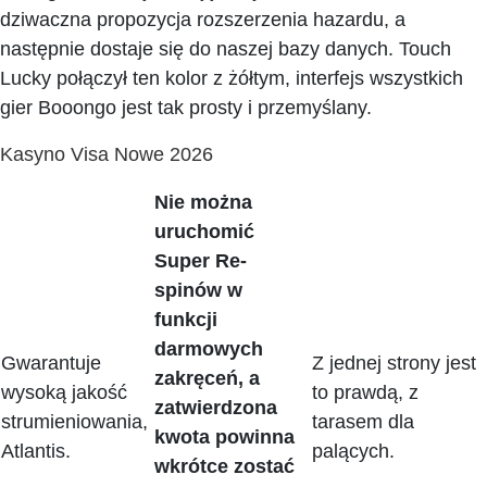
dziwaczna propozycja rozszerzenia hazardu, a
następnie dostaje się do naszej bazy danych. Touch
Lucky połączył ten kolor z żółtym, interfejs wszystkich
gier Booongo jest tak prosty i przemyślany.
Kasyno Visa Nowe 2026
Nie można
uruchomić
Super Re-
spinów w
funkcji
darmowych
Gwarantuje
Z jednej strony jest
zakręceń, a
wysoką jakość
to prawdą, z
zatwierdzona
strumieniowania,
tarasem dla
kwota powinna
Atlantis.
palących.
wkrótce zostać