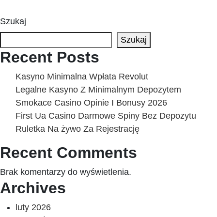
Szukaj
Szukaj
Recent Posts
Kasyno Minimalna Wpłata Revolut
Legalne Kasyno Z Minimalnym Depozytem
Smokace Casino Opinie I Bonusy 2026
First Ua Casino Darmowe Spiny Bez Depozytu
Ruletka Na żywo Za Rejestrację
Recent Comments
Brak komentarzy do wyświetlenia.
Archives
luty 2026