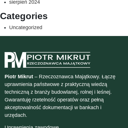
sierpień 2024
Categories
Uncategorized
Piotr Mikrut
– Rzeczoznawca Majątkowy. Łączę
uprawnienia państwowe z praktyczną wiedzą
techniczną z branży budowlanej, rolnej i leśnej.
Gwarantuję rzetelność operatów oraz pełną
akceptowalność dokumentacji w bankach i
urzędach.
Uprawnienia zawodowe