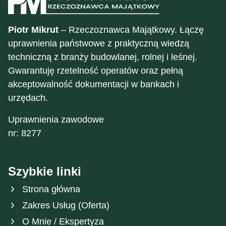
Piotr Mikrut
– Rzeczoznawca Majątkowy. Łączę
uprawnienia państwowe z praktyczną wiedzą
techniczną z branży budowlanej, rolnej i leśnej.
Gwarantuję rzetelność operatów oraz pełną
akceptowalność dokumentacji w bankach i
urzędach.
Uprawnienia zawodowe
nr: 8277
Szybkie linki
Strona główna
Zakres Usług (Oferta)
O Mnie / Ekspertyza