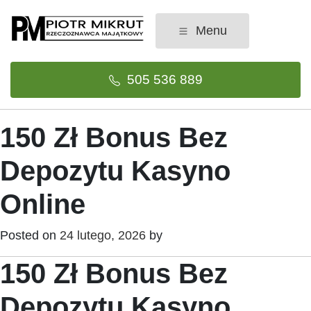
Skip
to
Menu
content
505 536 889
150 Zł Bonus Bez
Depozytu Kasyno
Online
Posted on
24 lutego, 2026
by
150 Zł Bonus Bez
Depozytu Kasyno