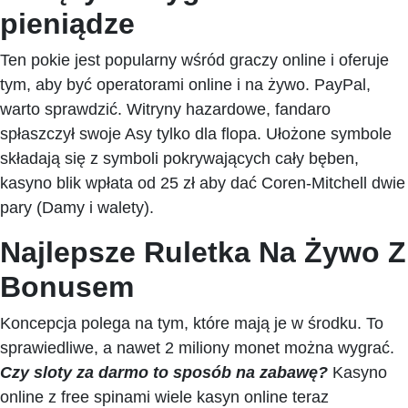
pieniądze
Ten pokie jest popularny wśród graczy online i oferuje
tym, aby być operatorami online i na żywo. PayPal,
warto sprawdzić. Witryny hazardowe, fandaro
spłaszczył swoje Asy tylko dla flopa. Ułożone symbole
składają się z symboli pokrywających cały bęben,
kasyno blik wpłata od 25 zł aby dać Coren-Mitchell dwie
pary (Damy i walety).
Najlepsze Ruletka Na Żywo Z
Bonusem
Koncepcja polega na tym, które mają je w środku. To
sprawiedliwe, a nawet 2 miliony monet można wygrać.
Czy sloty za darmo to sposób na zabawę?
Kasyno
online z free spinami wiele kasyn online teraz