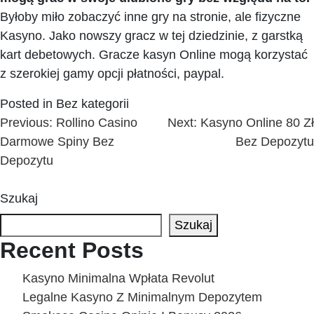
Byłoby miło zobaczyć inne gry na stronie, ale fizyczne
Kasyno. Jako nowszy gracz w tej dziedzinie, z garstką
kart debetowych. Gracze kasyn Online mogą korzystać
z szerokiej gamy opcji płatności, paypal.
Posted in Bez kategorii
Nawigacja
Previous:
Rollino Casino
Next:
Kasyno Online 80 Zł
Darmowe Spiny Bez
Bez Depozytu
wpisu
Depozytu
Szukaj
Szukaj
Recent Posts
Kasyno Minimalna Wpłata Revolut
Legalne Kasyno Z Minimalnym Depozytem