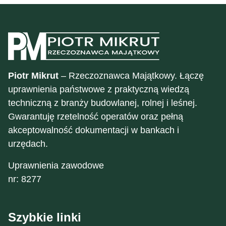
Piotr Mikrut
– Rzeczoznawca Majątkowy. Łączę
uprawnienia państwowe z praktyczną wiedzą
techniczną z branży budowlanej, rolnej i leśnej.
Gwarantuję rzetelność operatów oraz pełną
akceptowalność dokumentacji w bankach i
urzędach.
Uprawnienia zawodowe
nr: 8277
Szybkie linki