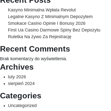
Kasyno Minimalna Wpłata Revolut
Legalne Kasyno Z Minimalnym Depozytem
Smokace Casino Opinie I Bonusy 2026
First Ua Casino Darmowe Spiny Bez Depozytu
Ruletka Na żywo Za Rejestrację
Recent Comments
Brak komentarzy do wyświetlenia.
Archives
luty 2026
sierpień 2024
Categories
Uncategorized